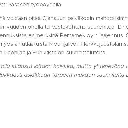
vät Räsäsen työpöydällä.
einä voidaan pitää Ojansuun päiväkodin mahdollisi
imivuuden ohella tai vastakohtana suurehkoa Dinol
aajennuksista esimerkkinä Pemamek oy:n laajennus.
 myös ainutlaatuista Mouhijärven Herkkujuustolan su
än Pappilan ja Funkkistalon suunnittelutöitä.
 olla laidasta laitaan kaikkea, mutta yhtenevänä t
dukkaasti asiakkaan tarpeen mukaan suunniteltu L