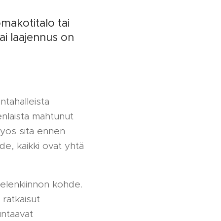
omakotitalo tai
ai laajennus on
ntahalleista
nenlaista mahtunut
myös sitä ennen
de, kaikki ovat yhtä
elenkiinnon kohde.
 ratkaisut
ntaavat