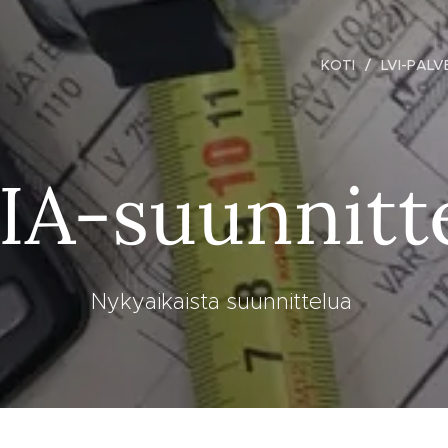
KOTI
LVI-PAL
IA-suunnitt
Nykyaikaista suunnittelua