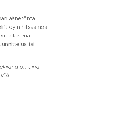
mman äänetöntä
ift oy:n hitsaamoa.
 Omanlaisena
unnittelua tai
ekijänä on aina
VIA.