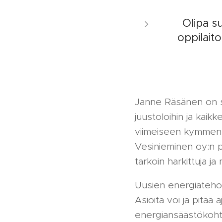
Olipa su
oppilait
Janne Räsänen on suu
juustoloihin ja kaik
viimeiseen kymmenee
Vesinieminen oy:n p
tarkoin harkittuja ja 
Uusien energiateho
Asioita voi ja pitää
energiansäästökoht