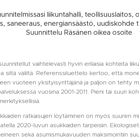
unnitelmissasi liikuntahalli, teollisuuslaitos, 
os, saneeraus, energiansäästö, uudiskohde t
Suunnittelu Räsänen oikea osoite
nnitellut vaihtelevasti hyvin erilaisia kohteita liiku
kea siltä väliltä. Referenssiluettelo kertoo, että mo
n vuoteen yksityisyrittäjänä ja paljon on tehty 
alveluksessa vuosina 2001-2011. Pieni tai suuri koh
merkityksellisiä.
kkaiden ratkaisujen löytäminen on myös suuren mi
 ajatella 2020-luvun asukkaiden tarpeisiin. Ekologiset
eineen sekä asumismukavuuden maksimointiin suu