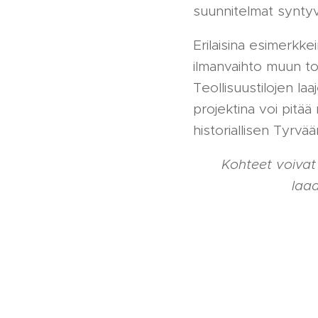
suunnitelmat synty
Erilaisina esimerkk
ilmanvaihto muun to
Teollisuustilojen l
projektina voi pitää
historiallisen Tyrvä
Kohteet voivat
laa