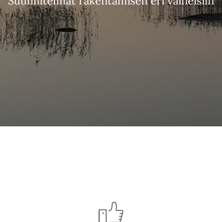
Suunnitelmat rakentamisen eri vaiheisiin