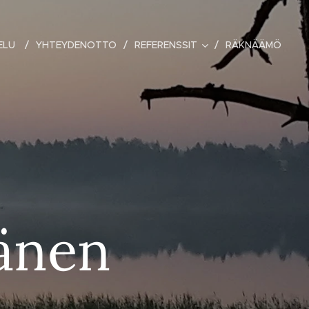
VELU
YHTEYDENOTTO
REFERENSSIT
RÄKNÄÄMÖ
änen