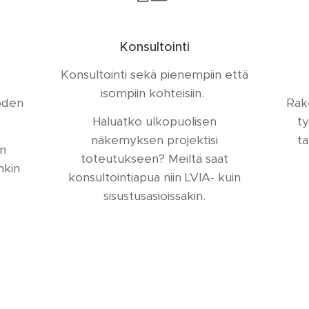
Konsultointi
Konsultointi sekä pienempiin että
isompiin kohteisiin.
uoden
Rak
Haluatko ulkopuolisen
ty
näkemyksen projektisi
ta
in
toteutukseen? Meiltä saat
nkin
konsultointiapua niin LVIA- kuin
sisustusasioissakin.