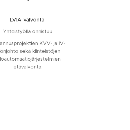
LVIA-valvonta
Yhteistyöllä onnistuu
ennusprojektien KVV- ja IV-
önjohto sekä kiinteistöjen
loautomaatiojärjestelmien
etävalvonta.