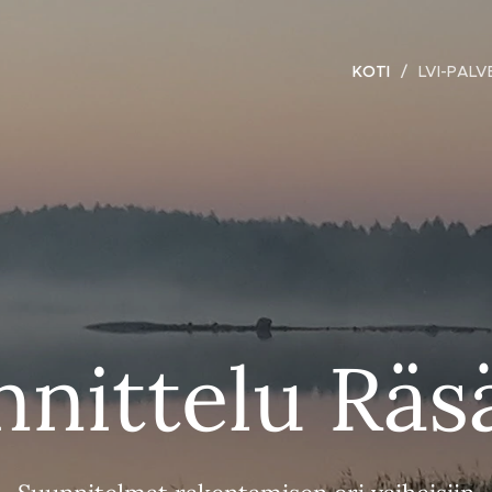
KOTI
LVI-PAL
nnittelu Räs